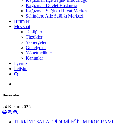
Kağızman İlçe Sağlık Müdürlüğü
Kağızman Devlet Hastanesi
Kağızman Sağlıklı Hayat Merkezi
Şahindere Aile Sağlığı Merkezi
Birimler
Mevzuat
Tebliğler
Tüzükler
Yönergeler
Genelgeler
Yönetmelikler
Kanunlar
İlçemiz
İletişim
Duyurular
24 Kasım 2025
TÜRKİYE SAHA EPİDEMİ EĞİTİM PROGRAMI