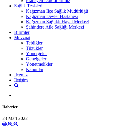
Pratisyen Doktorlarımız
Sağlık Tesisleri
Kağızman İlçe Sağlık Müdürlüğü
Kağızman Devlet Hastanesi
Kağızman Sağlıklı Hayat Merkezi
Şahindere Aile Sağlığı Merkezi
Birimler
Mevzuat
Tebliğler
Tüzükler
Yönergeler
Genelgeler
Yönetmelikler
Kanunlar
İlçemiz
İletişim
Haberler
23 Mart 2022